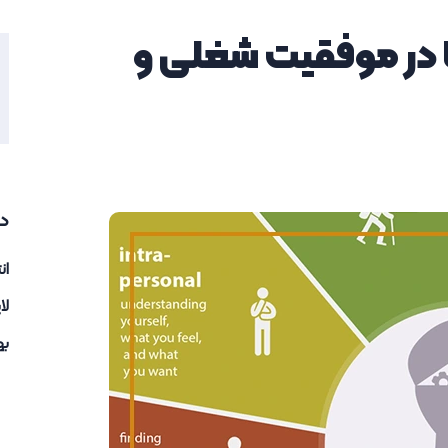
ا در موفقیت شغلی و
د
ان
لا
به