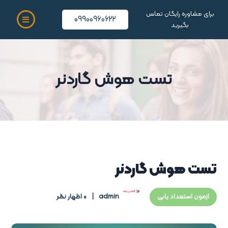
برای مشاوره رایگان تماس
09900960622
بگیرید
تست هوش گاردنر
تست هوش گاردنر
admin
0 اظهار نظر
ازمون استعداد یابی