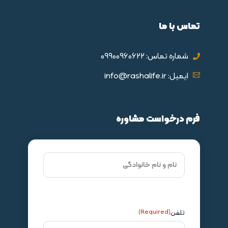
تماس با ما
شماره تماس: 09900960622
ایمیل: info@rashalife.ir
فرم درخواست مشاوره
تلفن
(Required)