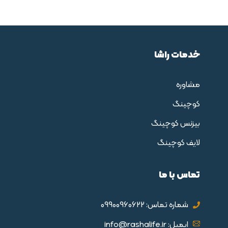
خدمات راشا
مشاوره
کوچینگ
بیزنس کوچینگ
لایف کوچینگ
تماس با ما
شماره تماس: 09900960622
ایمیل: info@rashalife.ir