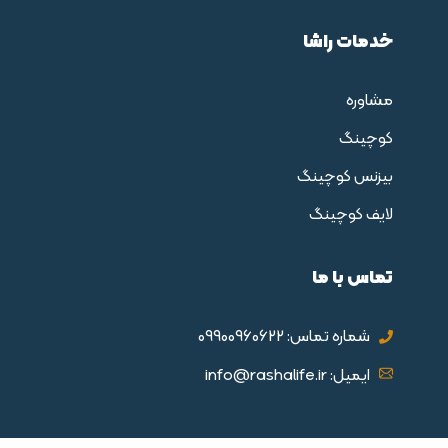
خدمات راشا
مشاوره
کوچینگ
بیزنس کوچینگ
لایف کوچینگ
تماس با ما
شماره تماس: 09900960622
ایمیل: info@rashalife.ir