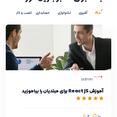
8
ALL
آشپزی
تکنولوژی
حسابداری
کسب و کار
admin
آموزش React JS برای مبتدیان را بیاموزید
انیمیشن
4
10