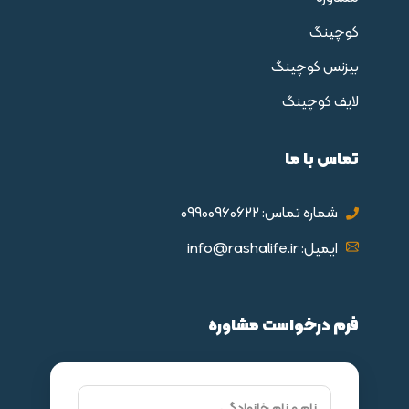
کوچینگ
بیزنس کوچینگ
لایف کوچینگ
تماس با ما
شماره تماس: 09900960622
ایمیل: info@rashalife.ir
فرم درخواست مشاوره