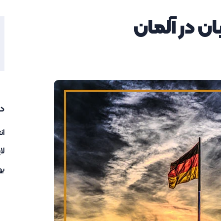
ان در آلمان
د
ان
لا
به